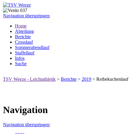
Navigation überspringen
Home
Abteilung
Berichte
Crosslauf
Sommerabendlauf
Staffellauf
Infos
Suche
TSV Weeze - Leichtathletik
>
Berichte
>
2019
>
Reibekuchenlauf
Navigation
Navigation überspringen