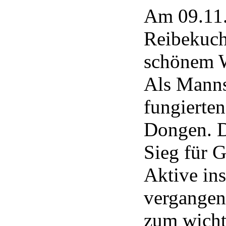
Am 09.11. 
Reibekuch
schönem W
Als Manns
fungierte
Dongen. D
Sieg für 
Aktive ins
vergangen
zum wichti