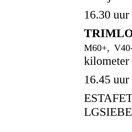
16.30 uur
TRIML
M60+, V40-
kilomete
16.45 uur
ESTAFET
LGSIEB