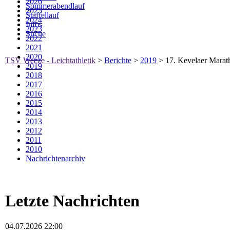
2026
Sommerabendlauf
2025
Staffellauf
2024
Infos
2023
Suche
2022
2021
2020
TSV Weeze - Leichtathletik
>
Berichte
>
2019
>
17. Kevelaer Marat
2019
2018
2017
2016
2015
2014
2013
2012
2011
2010
Nachrichtenarchiv
Letzte Nachrichten
04.07.2026 22:00