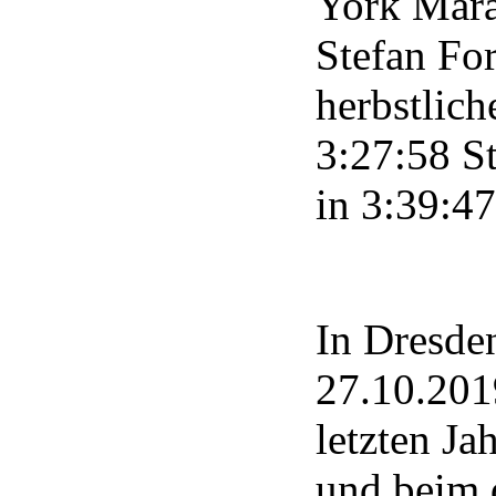
York Mara
Stefan Fo
herbstlich
3:27:58 St
in 3:39:47
In Dresde
27.10.201
letzten Ja
und beim 