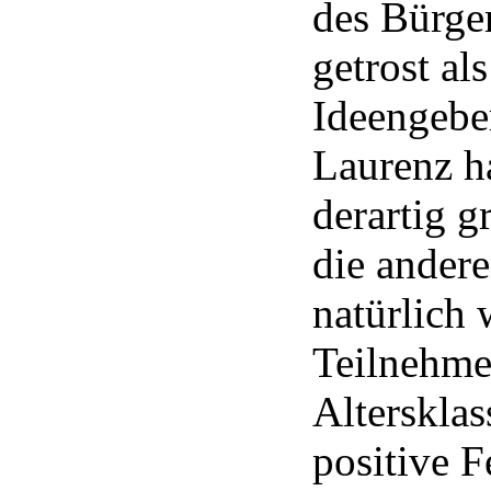
des Bürge
getrost al
Ideengebe
Laurenz h
derartig g
die ander
natürlich 
Teilnehmer
Alterskla
positive F