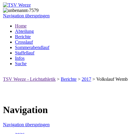
Navigation überspringen
Home
Abteilung
Berichte
Crosslauf
Sommerabendlauf
Staffellauf
Infos
Suche
TSV Weeze - Leichtathletik
>
Berichte
>
2017
>
Volkslauf Wemb
Navigation
Navigation überspringen