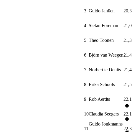
3
Guido Janßen
20,3
4
Stefan Foreman
21,0
5
Theo Toonen
21,3
6
Björn van Weegen
21,4
7
Norbert te Deuits
21,4
8
Erika Schoofs
21,5
9
Rob Aerdts
22,1
10
Claudia Seegers
22,1
Guido Jonkmanns
11
22,3