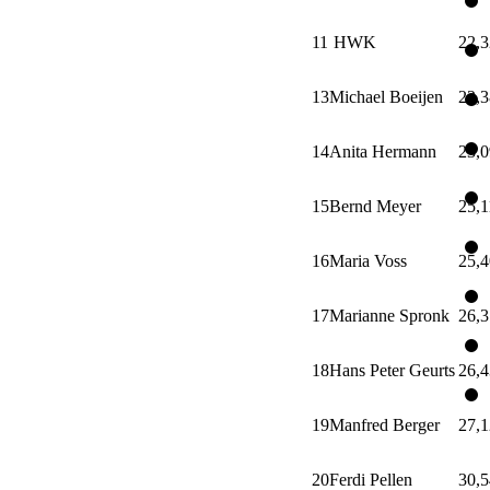
11
HWK
22,3
13
Michael Boeijen
22,3
14
Anita Hermann
23,0
15
Bernd Meyer
25,1
16
Maria Voss
25,4
17
Marianne Spronk
26,3
18
Hans Peter Geurts
26,4
19
Manfred Berger
27,1
20
Ferdi Pellen
30,5