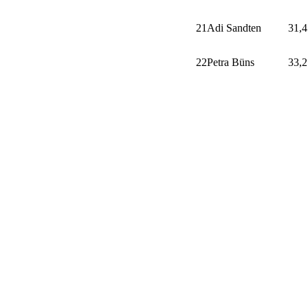
21
Adi Sandten
31,4
22
Petra Büns
33,2