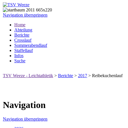
Navigation überspringen
Home
Abteilung
Berichte
Crosslauf
Sommerabendlauf
Staffellauf
Infos
Suche
TSV Weeze - Leichtathletik
>
Berichte
>
2017
>
Reibekuchenlauf
Navigation
Navigation überspringen