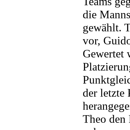
Teams geg
die Manns
gewählt. 
vor, Guid
Gewertet 
Platzierun
Punktglei
der letzte
herangege
Theo den 