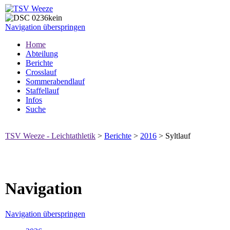
Navigation überspringen
Home
Abteilung
Berichte
Crosslauf
Sommerabendlauf
Staffellauf
Infos
Suche
TSV Weeze - Leichtathletik
>
Berichte
>
2016
>
Syltlauf
Navigation
Navigation überspringen