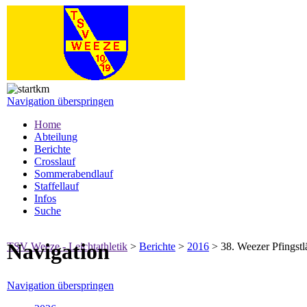
Navigation überspringen
Home
Abteilung
Berichte
Crosslauf
Sommerabendlauf
Staffellauf
Infos
Suche
Navigation
TSV Weeze - Leichtathletik
>
Berichte
>
2016
>
38. Weezer Pfingstl
Navigation überspringen