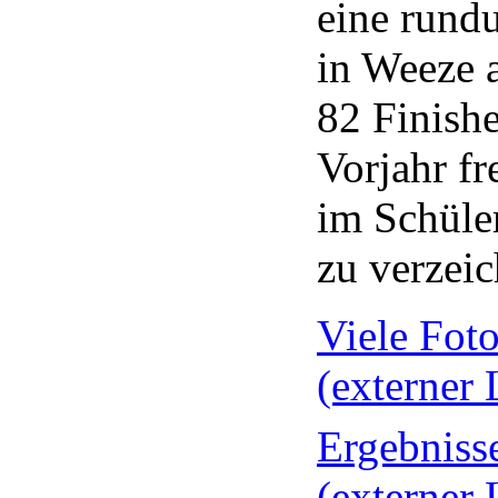
eine rund
in Weeze 
82 Finishe
Vorjahr fr
im Schüle
zu verzei
Viele Fot
(externer 
Ergebniss
(externer 