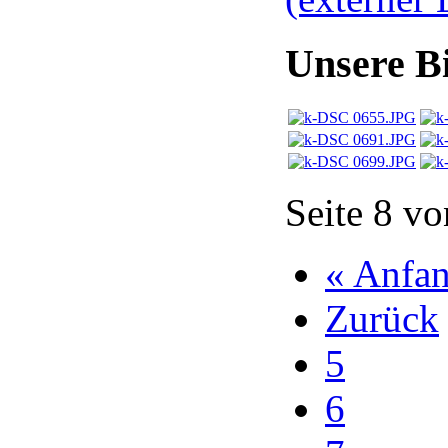
Unsere B
Seite 8 vo
« Anfa
Zurück
5
6