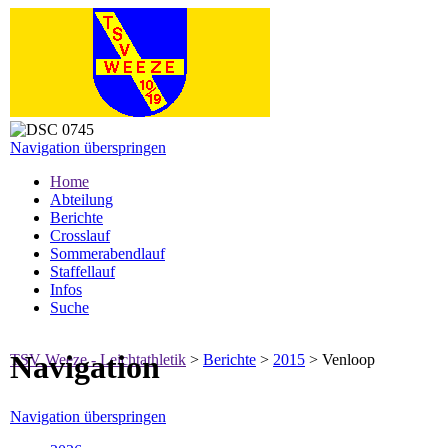
Navigation überspringen
Home
Abteilung
Berichte
Crosslauf
Sommerabendlauf
Staffellauf
Infos
Suche
Navigation
TSV Weeze - Leichtathletik
>
Berichte
>
2015
>
Venloop
Navigation überspringen