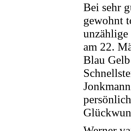
Bei sehr 
gewohnt t
unzählige 
am 22. Mä
Blau Gelb 
Schnellst
Jonkmanns
persönlich
Glückwuns
Werner va