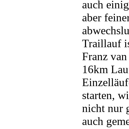
auch einig
aber feine
abwechslu
Traillauf 
Franz van
16km Lauf
Einzelläuf
starten, w
nicht nur 
auch gemei