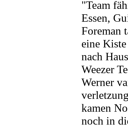
"Team fäh
Essen, Gu
Foreman ta
eine Kiste
nach Haus
Weezer Te
Werner va
verletzun
kamen
No
noch in d