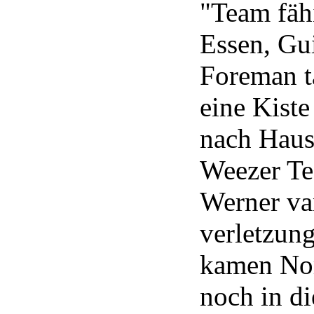
"Team fäh
Essen, Gu
Foreman ta
eine Kiste
nach Haus
Weezer Te
Werner va
verletzun
kamen
No
noch in d