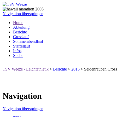
Navigation überspringen
Home
Abteilung
Berichte
Crosslauf
Sommerabendlauf
Staffellauf
Infos
Suche
TSV Weeze - Leichtathletik
>
Berichte
>
2015
>
Seidenraupen Cross
Navigation
Navigation überspringen