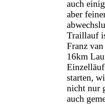
auch einig
aber feine
abwechslu
Traillauf 
Franz van
16km Lauf
Einzelläuf
starten, w
nicht nur 
auch gemei