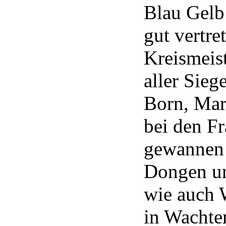
Blau Gelb
gut vertre
Kreismeist
aller Sie
Born, Mari
bei den F
gewannen 
Dongen un
wie auch 
in Wachte