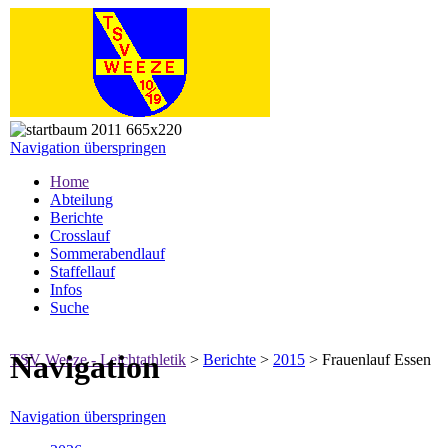
Navigation überspringen
Home
Abteilung
Berichte
Crosslauf
Sommerabendlauf
Staffellauf
Infos
Suche
Navigation
TSV Weeze - Leichtathletik
>
Berichte
>
2015
>
Frauenlauf Essen
Navigation überspringen