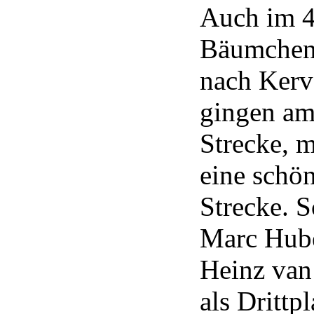
Auch im 4
Bäumchenl
nach Kerv
gingen am
Strecke, m
eine schö
Strecke. S
Marc Hube
Heinz va
als Drittp