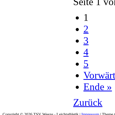
Seite 1 vo
1
2
3
4
5
Vorwärt
Ende »
Zurück
Copyright © 2026 TSV Weeze - Leichtathletik |
Impressum
| Theme t