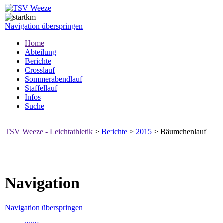
Navigation überspringen
Home
Abteilung
Berichte
Crosslauf
Sommerabendlauf
Staffellauf
Infos
Suche
TSV Weeze - Leichtathletik
>
Berichte
>
2015
>
Bäumchenlauf
Navigation
Navigation überspringen