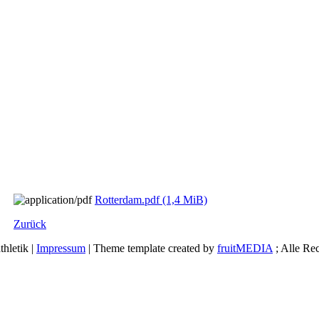
Rotterdam.pdf
(1,4 MiB)
Zurück
hletik |
Impressum
| Theme template created by
fruitMEDIA
; Alle Re