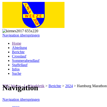
Navigation überspringen
Home
Abteilung
Berichte
Crosslauf
Sommerabendlauf
Staffellauf
Infos
Suche
Navigation
TSV Weeze - Leichtathletik
>
Berichte
>
2024
>
Hamburg Marathon
Navigation überspringen