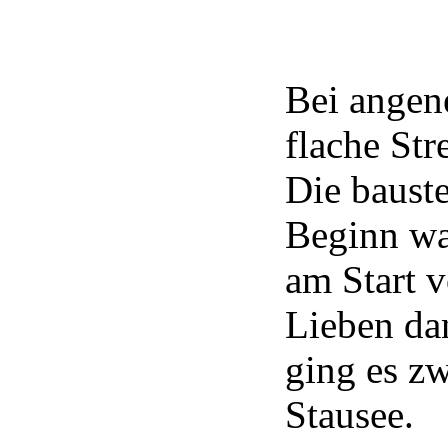
Bei angen
flache St
Die baust
Beginn wa
am Start v
Lieben da
ging es z
Stausee.