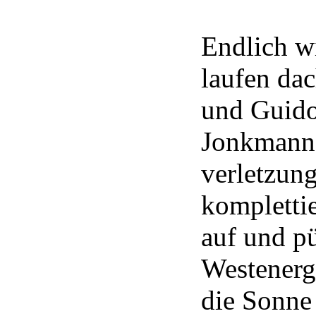
Endlich w
laufen da
und Guid
Jonkmanns
verletzun
kompletti
auf und pü
Westenerg
die Sonne